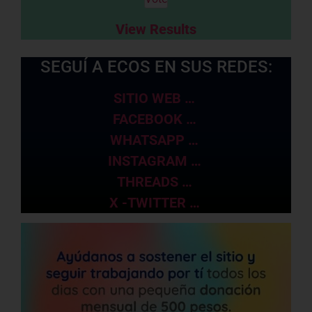
View Results
SEGUÍ A ECOS EN SUS REDES:
SITIO WEB …
FACEBOOK …
WHATSAPP …
INSTAGRAM …
THREADS …
X -TWITTER …