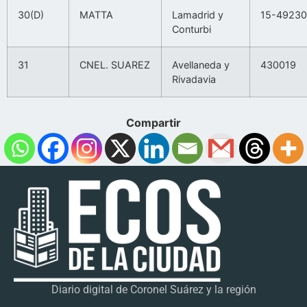
30(D)
MATTA
Lamadrid y
15-4923
Conturbi
31
CNEL. SUAREZ
Avellaneda y
430019
Rivadavia
Compartir
Diario digital de Coronel Suárez y la región