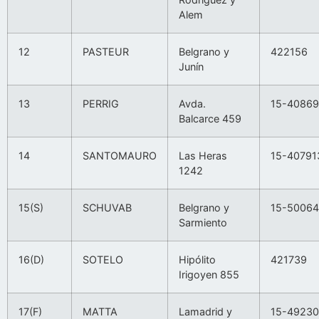
Alem
12
PASTEUR
Belgrano y
422156
Junín
13
PERRIG
Avda.
15-40869
Balcarce 459
14
SANTOMAURO
Las Heras
15-40791
1242
15(S)
SCHUVAB
Belgrano y
15-5006
Sarmiento
16(D)
SOTELO
Hipólito
421739
Irigoyen 855
17(F)
MATTA
Lamadrid y
15-4923