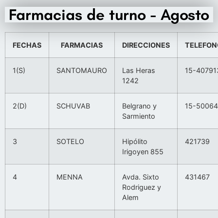
Farmacias de turno - Agosto
FECHAS
FARMACIAS
DIRECCIONES
TELEFON
1(S)
SANTOMAURO
Las Heras
15-40791
1242
2(D)
SCHUVAB
Belgrano y
15-5006
Sarmiento
3
SOTELO
Hipólito
421739
Irigoyen 855
4
MENNA
Avda. Sixto
431467
Rodriguez y
Alem