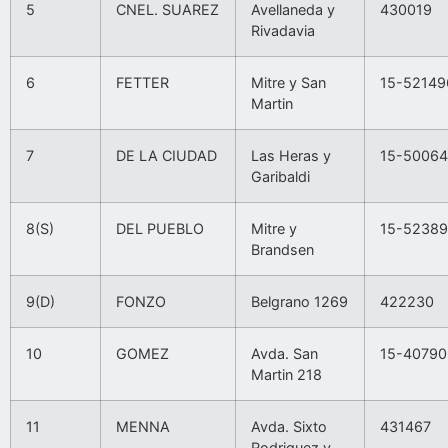
5
CNEL. SUAREZ
Avellaneda y
430019
Rivadavia
6
FETTER
Mitre y San
15-52149
Martin
7
DE LA CIUDAD
Las Heras y
15-50064
Garibaldi
8(S)
DEL PUEBLO
Mitre y
15-5238
Brandsen
9(D)
FONZO
Belgrano 1269
422230
10
GOMEZ
Avda. San
15-40790
Martin 218
11
MENNA
Avda. Sixto
431467
Rodriguez y