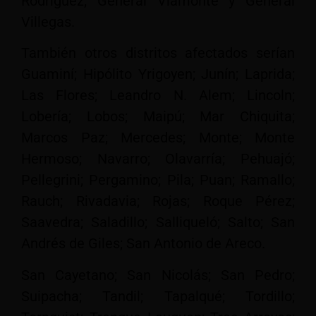
Rodríguez; General Viamonte y General
Villegas.
También otros distritos afectados serían
Guaminí; Hipólito Yrigoyen; Junín; Laprida;
Las Flores; Leandro N. Alem; Lincoln;
Lobería; Lobos; Maipú; Mar Chiquita;
Marcos Paz; Mercedes; Monte; Monte
Hermoso; Navarro; Olavarría; Pehuajó;
Pellegrini; Pergamino; Pila; Puan; Ramallo;
Rauch; Rivadavia; Rojas; Roque Pérez;
Saavedra; Saladillo; Salliqueló; Salto; San
Andrés de Giles; San Antonio de Areco.
San Cayetano; San Nicolás; San Pedro;
Suipacha; Tandil; Tapalqué; Tordillo;