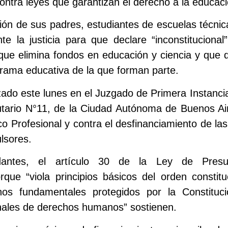
ntra leyes que garantizan el derecho a la educaci
ción de sus padres, estudiantes de escuelas técni
e la justicia para que declare “inconstitucional”
ue elimina fondos en educación y ciencia y que q
 rama educativa de la que forman parte.
izado este lunes en el Juzgado de Primera Instanci
butario N°11, de la Ciudad Autónoma de Buenos A
o Profesional y contra el desfinanciamiento de las
lsores.
antes, el artículo 30 de la Ley de Pres
orque “viola principios básicos del orden constitu
os fundamentales protegidos por la Constituci
onales de derechos humanos” sostienen.