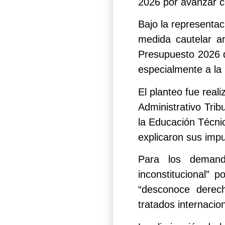
2026 por avanzar co
Bajo la representa
medida cautelar ant
Presupuesto 2026 q
especialmente a la
El planteo fue real
Administrativo Tri
la Educación Técnic
explicaron sus impu
Para los demand
inconstitucional” p
“desconoce derech
tratados internaci