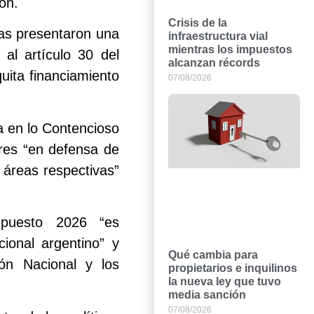
ón.
Crisis de la
cas presentaron una
infraestructura vial
mientras los impuestos
 al artículo 30 del
alcanzan récords
uita financiamiento
07/08/2026
a en lo Contencioso
ires “en defensa de
 áreas respectivas”
upuesto 2026 “es
cional argentino” y
Qué cambia para
ón Nacional y los
propietarios e inquilinos
la nueva ley que tuvo
media sanción
07/08/2026