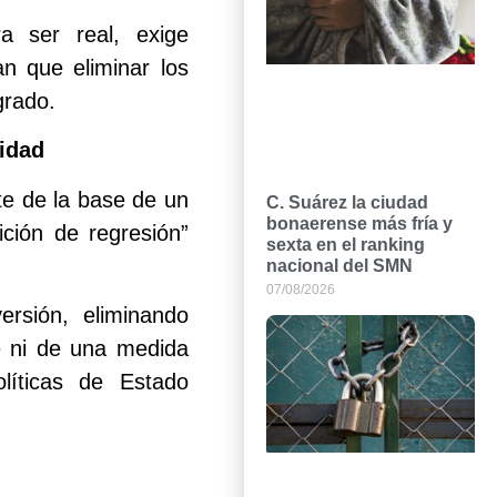
a ser real, exige
an que eliminar los
grado.
vidad
te de la base de un
C. Suárez la ciudad
bonaerense más fría y
ición de regresión”
sexta en el ranking
nacional del SMN
07/08/2026
rsión, eliminando
le ni de una medida
olíticas de Estado