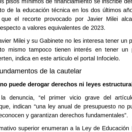
os pisos mínimos de financiamiento se inscribe den
to de la educación técnica en los dos últimos añ
 que el recorte provocado por Javier Milei al
especto a valores equivalentes de 2023.
avier Milei y su Gabinete no les interesa tener un
sto mismo tampoco tienen interés en tener un 
rten, indica en este articulo el portal Infocielo.
fundamentos de la cautelar
 no puede derogar derechos ni leyes estructura
a denuncia, “el primer vicio grave del artícu
o que, indican “una ley anual de presupuesto no 
econocen y garantizan derechos fundamentales”.
mativo superior enumeran a la Ley de Educación 