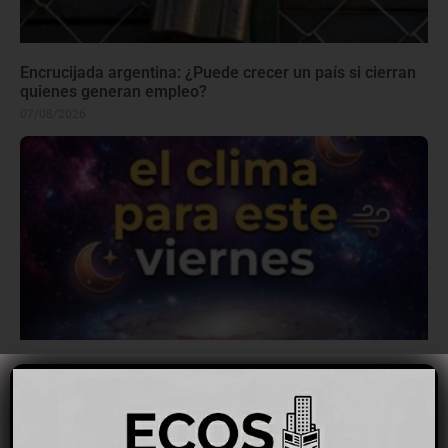
Encrucijada argentina: ¿Puede crecer un país si cierran
quienes generan empleo?
07/08/2026
Lo que ofrecerá el clima en la jornada del viernes 7 de
agosto, en C. Suárez
06/08/2026