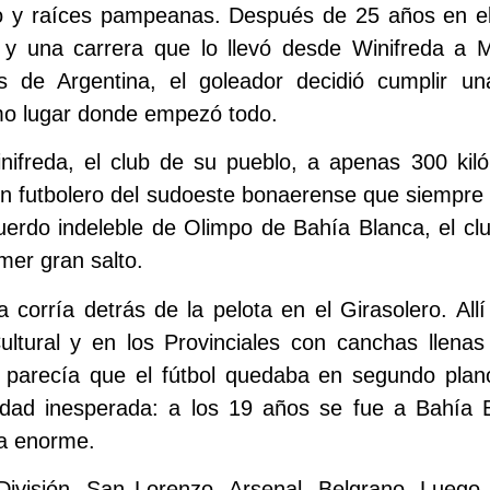
 y raíces pampeanas. Después de 25 años en el f
y una carrera que lo llevó desde Winifreda a Mé
s de Argentina, el goleador decidió cumplir u
smo lugar donde empezó todo.
nifreda, el club de su pueblo, a apenas 300 kil
n futbolero del sudoeste bonaerense que siempre l
uerdo indeleble de Olimpo de Bahía Blanca, el clu
imer gran salto.
 corría detrás de la pelota en el Girasolero. Allí
ultural y en los Provinciales con canchas llena
 parecía que el fútbol quedaba en segundo plan
dad inesperada: a los 19 años se fue a Bahía B
a enorme.
División, San Lorenzo, Arsenal, Belgrano. Luego