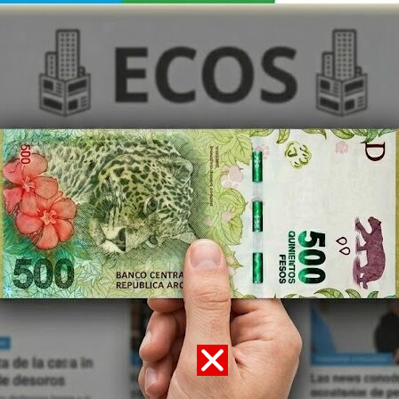
tro Civil o la autorización sanitaria suelen demorar
ervicios funerarios: en localidades pequeñas, la 
er el plazo de espera más allá de las 36 horas leg
o religiosas: muchas familias piden retrasar el se
tes o cumplir con ritos específicos.
as autoridades: las excepciones previstas (“sa
en que los plazos se modifiquen con facilidad, c
a excepción.
os municipios suelen carecer de inspectores o reg
rios exactos de defunción, velatorio e inhumación.
o emergencias: en contextos como la pandemia de
as veces se dispuso acelerar o demorar los p
 incumplimiento