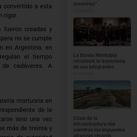
crecemos”
a convertido a esta
07/08/2026
 rigor.
é fueron creadas y
spera no se cumple
ón en Argentina, en
La Banda Municipal
 regulan el tiempo
reconoció la trayectoria
 de cadáveres. A
de sus integrantes
07/08/2026
ateria mortuoria en
respondiente de la
Crisis de la
zarse sino una vez
infraestructura vial
se más de treinta y
mientras los impuestos
alcanzan récords