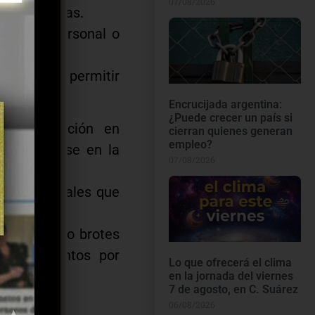
07/08/2026
 varias horas.
falta de personal o
ales.
pelio para permitir
Encrucijada argentina:
¿Puede crecer un país si
lvo disposición en
cierran quienes generan
empleo?
onvirtiéndose en la
07/08/2026
istros formales que
 COVID-19 o brotes
rocedimientos por
Lo que ofrecerá el clima
en la jornada del viernes
7 de agosto, en C. Suárez
06/08/2026