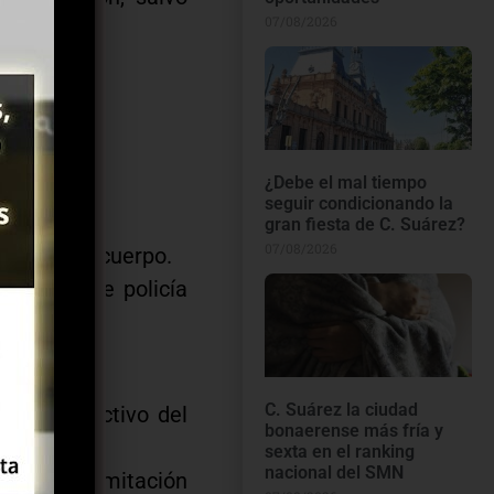
07/08/2026
to.
¿Debe el mal tiempo
.
seguir condicionando la
o.
gran fiesta de C. Suárez?
07/08/2026
erioro del cuerpo.
el poder de policía
C. Suárez la ciudad
miento efectivo del
bonaerense más fría y
sexta en el ranking
nacional del SMN
ión, la tramitación