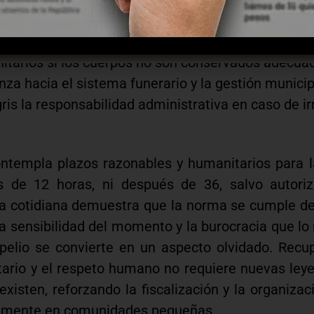
stos plazos puede tener efectos concretos:
del fallecido y el derecho de los familiares a un tr
nitarios si los cuerpos no son conservados adecu
za hacia el sistema funerario y la gestión municip
ris la responsabilidad administrativa en caso de ir
ontempla plazos razonables y humanitarios para 
tes de 12 horas, ni después de 36, salvo autori
ica cotidiana demuestra que la norma se cumple d
 la sensibilidad del momento y la burocracia que lo 
pelio se convierte en un aspecto olvidado. Recup
tario y el respeto humano no requiere nuevas leye
existen, reforzando la fiscalización y la organizac
almente en comunidades pequeñas.