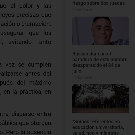
riesgo sobre dos ruedas
ue el dolor y las
07/08/2026
 leyes precisas que
ación o cremación.
 asegurar que los
l, evitando tanto
Buscan dar con el
paradero de este hombre,
ra vez se cumplen
desaparecido el 24 de
julio
ealizarse antes del
07/08/2026
spués del máximo
 en la práctica, en
tra disperso entre
“Somos referentes en
pública que otorgan
educación universitaria,
o. Pero la ausencia
salud, neo y mientras