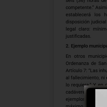
seis (36) horas de
competente.” Asimi
establecerá los 
disposición judici
legal claro: míni
justificadas.
2. Ejemplo municipa
En otros municipi
Ordenanza de San 
Artículo 7: “Las in
al fallecimiento, ni
lo requiera.” Y en
cadáveres antes d
ejemplos muestran 
máximo aproximado