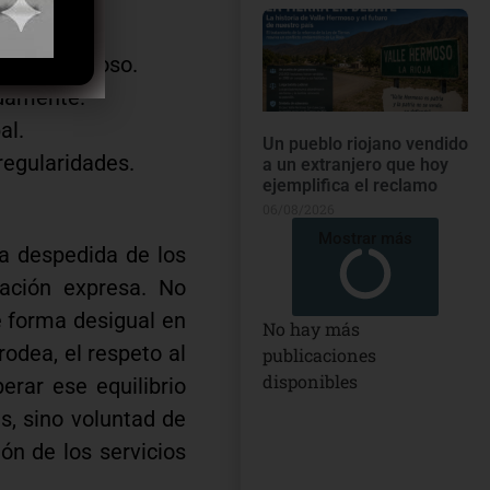
ato respetuoso.
adamente.
al.
Un pueblo riojano vendido
regularidades.
a un extranjero que hoy
ejemplifica el reclamo
06/08/2026
Mostrar más
la despedida de los
zación expresa. No
e forma desigual en
No hay más
rodea, el respeto al
publicaciones
disponibles
erar ese equilibrio
s, sino voluntad de
ión de los servicios