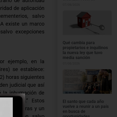
rario de autoridad
07/08/2026
ridad de aplicación
ementerios, salvo
ABA existe un marco
salvo excepciones
Qué cambia para
propietarios e inquilinos
la nueva ley que tuvo
media sanción
or ejemplo, en la
07/08/2026
res) se establece:
2) horas siguientes
den judicial que así
rá la inhumación de
ecimiento.” Estos
El santo que cada año
vuelve a reunir a un país
o de 12 horas y un
en busca de
inhumación, salvo
oportunidades