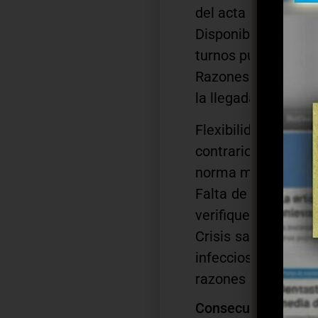
del acta en el Regis
Disponibilidad de s
turnos puede extend
Razones familiares 
la llegada de parien
Flexibilidad de l
contrario”) permit
norma más que en l
Falta de control: l
verifiquen los hora
Crisis sanitarias 
infecciosos, much
razones sanitarias.
Consecuencias del