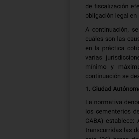
de fiscalización ef
obligación legal en
A continuación, s
cuáles son las cau
en la práctica cot
varias jurisdicci
mínimo y máximo
continuación se de
1. Ciudad Autónom
La normativa denom
los cementerios d
CABA) establece: 
transcurridas las d