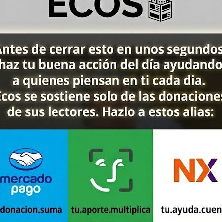
cadas.
a regla?
 a varios fines:
nes sanitarias y confirmar la causa del fallecimien
idan los certificados y permisos correspondientes
le para que los deudos puedan organizar el sepeli
rolongadas que generen riesgos de salubridad o det
 administrativo por parte del Estado, que ejerce 
 diluye: incumplimientos y causas
 de las leyes, la realidad muestra que el cumpli
 Entre los factores más comunes se encuentran:
ivas: la emisión del certificado médico de defunc