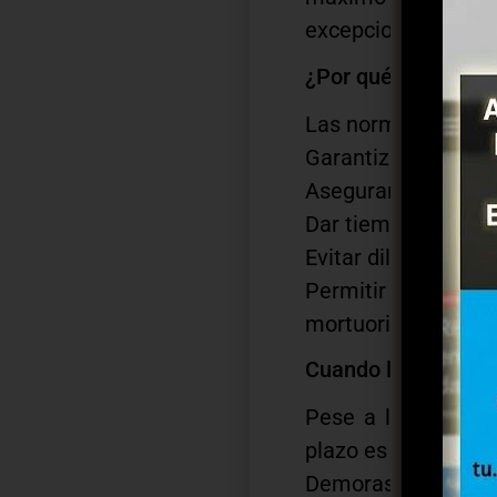
excepciones justifi
¿Por qué existe est
Las normas apuntan
Garantizar condicio
Asegurar que se exp
Dar tiempo razonab
Evitar dilaciones p
Permitir el control
mortuoria.
Cuando la norma se
Pese a la claridad
plazo es irregular.
Demoras administrat