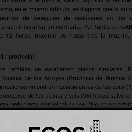
 confirmada la misma, salvo disposición en cont
smo, en el mismo artículo, se dispone que la auto
horarios de recepción de cadáveres en los c
al o administrativa en contrario. Por tanto, en C
mo 12 horas, máximo 36 horas tras la muerte, 
l / provincial
os también se establecen plazos similares. P
Nicolás de los Arroyos (Provincia de Buenos Ai
humaciones no podrán hacerse antes de las doce (1
 excederse de las treinta y seis (36) horas, salvo or
 otra ordenanza municipal se lee: “No se permiti
e haber transcurrido doce (12) horas del fall
que existe una regla legal recurrente: un mínim
 de 36 horas desde el fallecimiento hasta la 