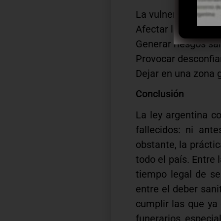
La vulneración de e
Afectar la dignidad 
Generar riesgos sa
Provocar desconfian
Dejar en una zona g
Conclusión
La ley argentina c
fallecidos: ni an
obstante, la práct
todo el país. Entre
tiempo legal de se
entre el deber sani
cumplir las que ya 
funerarios, especi