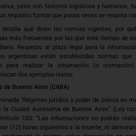
ectiva, junto con factores logísticos y humanos, h
 un requisito formal que pocas veces se respeta con
e detalla qué dicen las normas vigentes, por qu
sas más frecuentes por las que este tiempo de e
idiana. Respecto al plazo legal para la inhumaci
ones argentinas están establecidas normas que
 para realizar la inhumación (o cremación)
stacan dos ejemplos claros:
a de Buenos Aires (CABA)
inada “Régimen jurídico y poder de policía en m
e la Ciudad Autónoma de Buenos Aires” (Ley cor
Artículo 103: “Las inhumaciones no podrán reali
oce (12) horas siguientes a la muerte, ni demorar