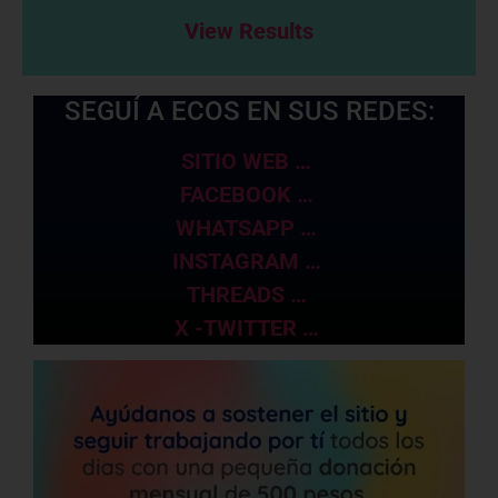
View Results
SEGUÍ A ECOS EN SUS REDES:
SITIO WEB …
FACEBOOK …
WHATSAPP …
INSTAGRAM …
THREADS …
X -TWITTER …