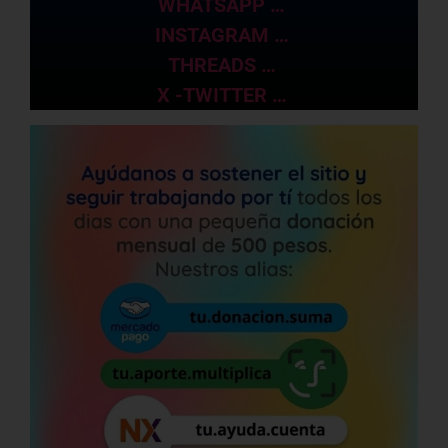
WHATSAPP …
INSTAGRAM …
THREADS …
X -TWITTER …