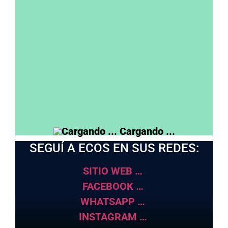
votaría
Voté al actual gobierno pero no lo voy a
votar
No voté ni votaría al actual gobierno
nacional
View Results
Cargando ...
SEGUÍ A ECOS EN SUS REDES:
SITIO WEB …
FACEBOOK …
WHATSAPP …
INSTAGRAM …