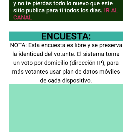
y no te pierdas todo lo nuevo que este
sitio publica para ti todos los días.
IR AL
CANAL
ENCUESTA:
NOTA: Esta encuesta es libre y se preserva
la identidad del votante. El sistema toma
un voto por domicilio (dirección IP), para
más votantes usar plan de datos móviles
de cada dispositivo.
A presidente, ¿Cómo votaste en 2025 y
votarías en 2027?
Voté al actual gobierno y volvería a
hacerlo
No voté al actual gobierno pero hoy lo