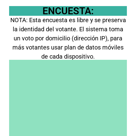
ENCUESTA:
NOTA: Esta encuesta es libre y se preserva
la identidad del votante. El sistema toma
un voto por domicilio (dirección IP), para
más votantes usar plan de datos móviles
de cada dispositivo.
A presidente, ¿Cómo votaste en 2025 y
votarías en 2027?
Voté al actual gobierno y volvería a
hacerlo
No voté al actual gobierno pero hoy lo
votaría
Voté al actual gobierno pero no lo voy a
votar