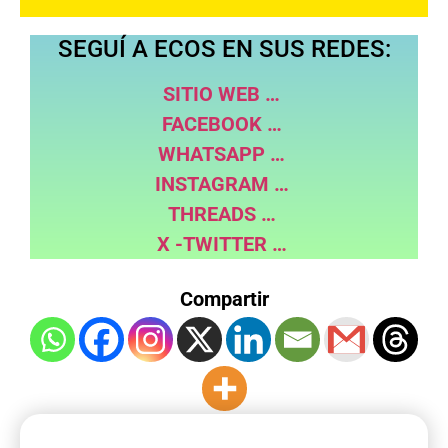
Tu próxima compra en
SEGUÍ A ECOS EN SUS REDES:
Mercadolibre con descuentos
exclusivos, promociones, cuotas
sin interés y todo lo que necesitas
SITIO WEB …
habitualmente en la plataforma
más usada por los argentinos.
FACEBOOK …
WHATSAPP …
CONSULTAR AQUI
INSTAGRAM …
THREADS …
X -TWITTER …
Compartir