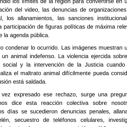
ndió los límites de la región para convertirse en
zación del video, las denuncias de organizaciones 
al, los allanamientos, las sanciones instituciona
a participación de figuras políticas de máxima rel
e la agenda pública.
no condenar lo ocurrido. Las imágenes muestran 
ra un animal indefenso. La violencia ejercida sobr
 social y la intervención de la Justicia cuand
aliza el maltrato animal difícilmente pueda cons
usión está saldada.
 vez expresado ese rechazo, surge una pregu
nos dice esta reacción colectiva sobre nos
s días se sucedieron denuncias penales, allan
én, secuestro de teléfonos celulares, investiga