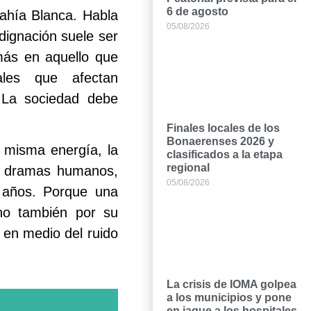
6 de agosto
Bahía Blanca. Habla
05/08/2026
dignación suele ser
más en aquello que
ales que afectan
. La sociedad debe
Finales locales de los
Bonaerenses 2026 y
 misma energía, la
clasificados a la etapa
regional
s dramas humanos,
05/08/2026
e años. Porque una
no también por su
 en medio del ruido
La crisis de IOMA golpea
a los municipios y pone
en jaque a los hospitales