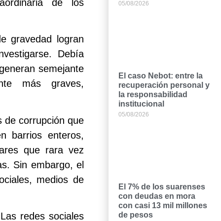
aordinaria de los
05/08/2026
de gravedad logran
nvestigarse. Debía
s generan semejante
El caso Nebot: entre la
ente más graves,
recuperación personal y
la responsabilidad
institucional
05/08/2026
s de corrupción que
n barrios enteros,
liares que rara vez
as. Sin embargo, el
sociales, medios de
El 7% de los suarenses
con deudas en mora
con casi 13 mil millones
 Las redes sociales
de pesos