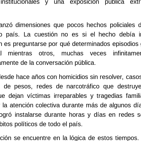
institucionales y una exposición pública extr
canzó dimensiones que pocos hechos policiales 
o país. La cuestión no es si el hecho debía i
ón es preguntarse por qué determinados episodio
ial mientras otros, muchas veces infinitam
mente de la conversación pública.
desde hace años con homicidios sin resolver, caso
es de pesos, redes de narcotráfico que destruye
que dejan víctimas irreparables y tragedias fami
 la atención colectiva durante más de algunos dí
logró instalarse durante horas y días en redes 
tos políticos de todo el país.
ación se encuentre en la lógica de estos tiempos.