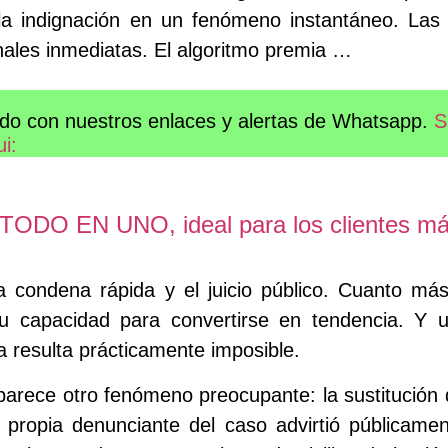
la indignación en un fenómeno instantáneo. La
ales inmediatas. El algoritmo premia …
do con nuestros enlaces y alertas de Whatsapp.
S
ui:
n TODO EN UNO, ideal para los clientes m
a condena rápida y el juicio público. Cuanto má
u capacidad para convertirse en tendencia. Y 
 resulta prácticamente imposible.
arece otro fenómeno preocupante: la sustitución de
a propia denunciante del caso advirtió públicam