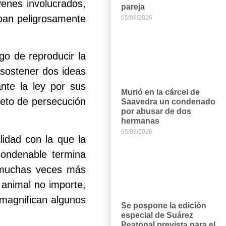
venes involucrados,
pareja
aban peligrosamente
05/08/2026
go de reproducir la
 sostener dos ideas
nte la ley por sus
Murió en la cárcel de
jeto de persecución
Saavedra un condenado
por abusar de dos
hermanas
05/08/2026
lidad con la que la
condenable termina
 muchas veces más
 animal no importe,
 magnifican algunos
Se pospone la edición
especial de Suárez
Peatonal prevista para el