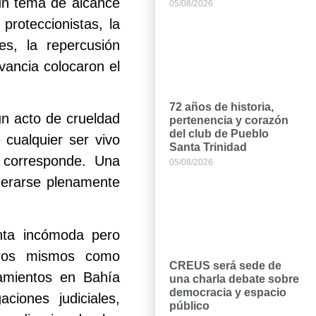
 un tema de alcance
05/08/2026
proteccionistas, la
les, la repercusión
evancia colocaron el
72 años de historia,
un acto de crueldad
pertenencia y corazón
del club de Pueblo
e cualquier ser vivo
Santa Trinidad
o corresponde. Una
05/08/2026
iderarse plenamente
nta incómoda pero
otros mismos como
CREUS será sede de
amientos en Bahía
una charla debate sobre
democracia y espacio
ciones judiciales,
público