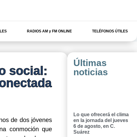
ILES
RADIOS AM y FM ONLINE
TELÉFONOS ÚTILES
Últimas
o social:
noticias
conectada
Lo que ofrecerá el clima
nos de dos jóvenes
en la jornada del jueves
6 de agosto, en C.
una conmoción que
Suárez