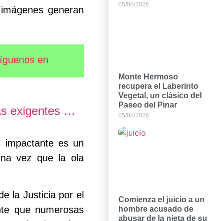
05/08/2026
s imágenes generan
íguenos en
Monte Hermoso
recupera el Laberinto
Vegetal, un clásico del
Paseo del Pinar
ás exigentes …
05/08/2026
s impactante es un
una vez que la ola
 la Justicia por el
Comienza el juicio a un
ente que numerosas
hombre acusado de
abusar de la nieta de su