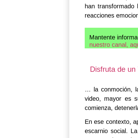
han transformado 
reacciones emocion
Mantente informa
nuestro canal, aq
Disfruta de u
… la conmoción, l
video, mayor es s
comienza, detenerla
En ese contexto, ap
escarnio social. L