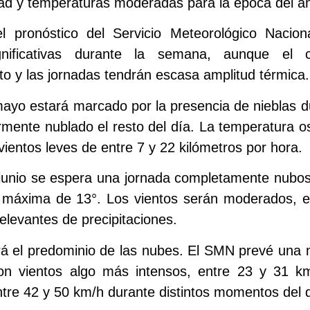
d y temperaturas moderadas para la época del a
 pronóstico del Servicio Meteorológico Nacion
significativas durante la semana, aunque el 
o y las jornadas tendrán escasa amplitud térmica.
ayo estará marcado por la presencia de nieblas d
mente nublado el resto del día. La temperatura osc
vientos leves de entre 7 y 22 kilómetros por hora.
 junio se espera una jornada completamente nubo
 máxima de 13°. Los vientos serán moderados, e
relevantes de precipitaciones.
rá el predominio de las nubes. El SMN prevé una
n vientos algo más intensos, entre 23 y 31 km
ntre 42 y 50 km/h durante distintos momentos del d