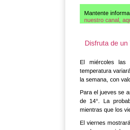
Mantente informa
nuestro canal, aq
Disfruta de u
El miércoles las 
temperatura variará
la semana, con valo
Para el jueves se 
de 14°. La probab
mientras que los vi
El viernes mostrar