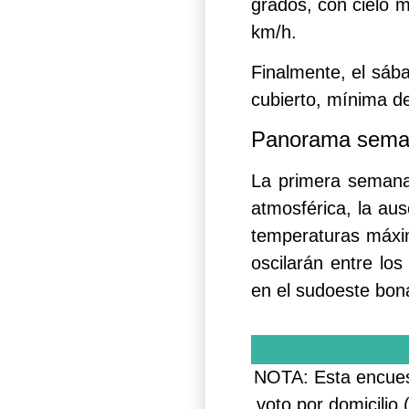
grados, con cielo 
km/h.
Finalmente, el sába
cubierto, mínima d
Panorama sema
La primera semana 
atmosférica, la aus
temperaturas máxi
oscilarán entre lo
en el sudoeste bon
NOTA: Esta encuest
voto por domicilio