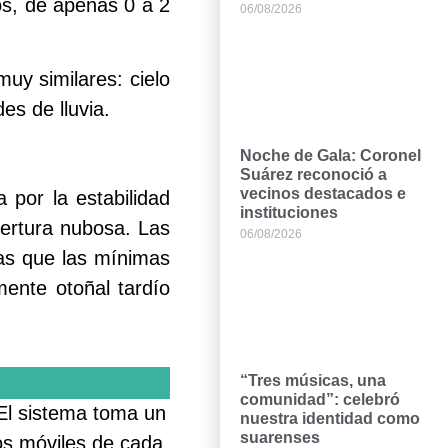
os, de apenas 0 a 2
06/08/2026
uy similares: cielo
s de lluvia.
Noche de Gala: Coronel
Suárez reconoció a
vecinos destacados e
 por la estabilidad
instituciones
bertura nubosa. Las
06/08/2026
as que las mínimas
mente otoñal tardío
“Tres músicas, una
comunidad”: celebró
 El sistema toma un
nuestra identidad como
suarenses
tos móviles de cada