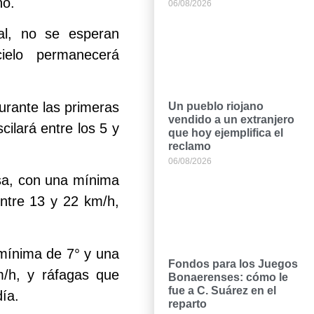
ño.
06/08/2026
al, no se esperan
cielo permanecerá
urante las primeras
Un pueblo riojano
vendido a un extranjero
ilará entre los 5 y
que hoy ejemplifica el
reclamo
06/08/2026
sa, con una mínima
ntre 13 y 22 km/h,
 mínima de 7° y una
Fondos para los Juegos
/h, y ráfagas que
Bonaerenses: cómo le
fue a C. Suárez en el
ía.
reparto