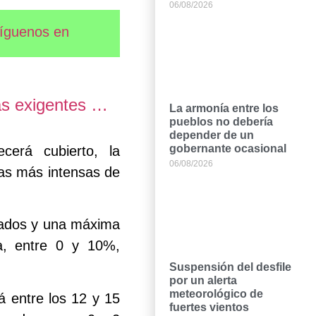
06/08/2026
íguenos en
ás exigentes …
La armonía entre los
pueblos no debería
depender de un
gobernante ocasional
cerá cubierto, la
06/08/2026
gas más intensas de
grados y una máxima
a, entre 0 y 10%,
Suspensión del desfile
por un alerta
meteorológico de
á entre los 12 y 15
fuertes vientos