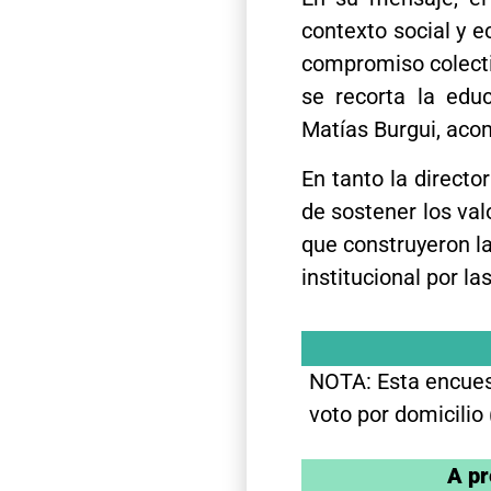
contexto social y e
compromiso colecti
se recorta la edu
Matías Burgui, aco
En tanto la directo
de sostener los va
que construyeron la 
institucional por la
NOTA: Esta encuest
voto por domicilio
A pr