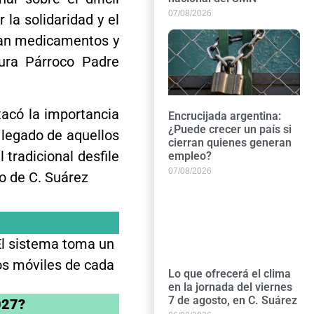
07/08/2026
 la solidaridad y el
tan medicamentos y
Cura Párroco Padre
tacó la importancia
Encrucijada argentina:
¿Puede crecer un país si
 legado de aquellos
cierran quienes generan
 tradicional desfile
empleo?
07/08/2026
o de C. Suárez
 El sistema toma un
tos móviles de cada
Lo que ofrecerá el clima
en la jornada del viernes
7 de agosto, en C. Suárez
027?