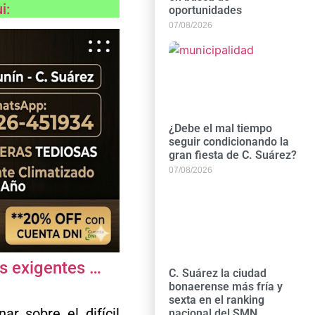
ui:
oportunidades
07/08/2026
¿Debe el mal tiempo
seguir condicionando la
gran fiesta de C. Suárez?
07/08/2026
ás exigentes …
C. Suárez la ciudad
bonaerense más fría y
sexta en el ranking
r sobre el difícil
nacional del SMN