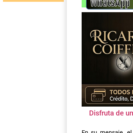
Disfruta de u
En su mensaje, el 