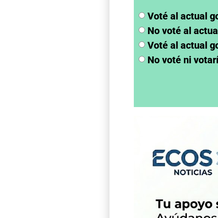
Voté al actual g
No voté al actua
Voté al actual g
No voté ni votar