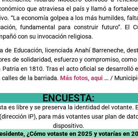
conómico que atraviesa el país y llamó a fortalecer
vo. “La economía golpea a los más humildes, fal
cación, fundamental para construir futuro”. El 
mpañó con su invocación religiosa.
ra de Educación, licenciada Anahí Barreneche, des
lores de solidaridad, esfuerzo y compromiso, como
Patria en 1810. Tras el acto oficial se desarrolló el
s calles de la barriada.
Más fotos, aqui …
/ Municipi
ENCUESTA:
a es libre y se preserva la identidad del votante.
 (dirección IP), para más votantes usar plan de da
dispositivo.
esidente, ¿Cómo votaste en 2025 y votarías en 2