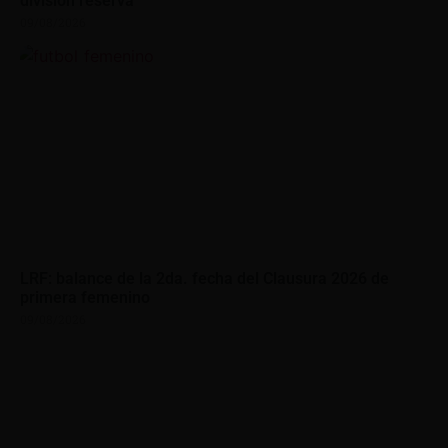
división reserva
09/08/2026
LRF: balance de la 2da. fecha del Clausura 2026 de
primera femenino
09/08/2026