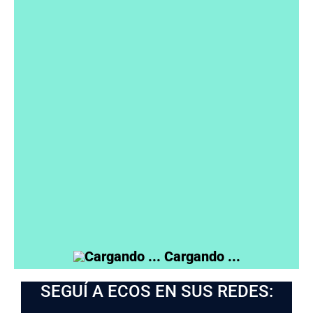
Mauricio Macri
Cristina Fernández
Myriam Bregman
Patricia Bullrich
Sergio Massa
Dante Gebel
A otro
A ninguno
Victoria Villarruel
View Results
Cargando ...
SEGUÍ A ECOS EN SUS REDES: