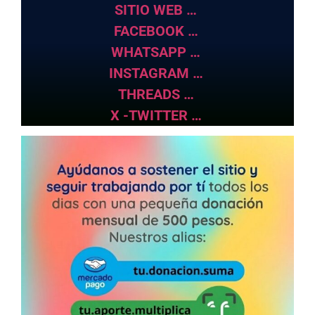
SITIO WEB …
FACEBOOK …
WHATSAPP …
INSTAGRAM …
THREADS …
X -TWITTER …