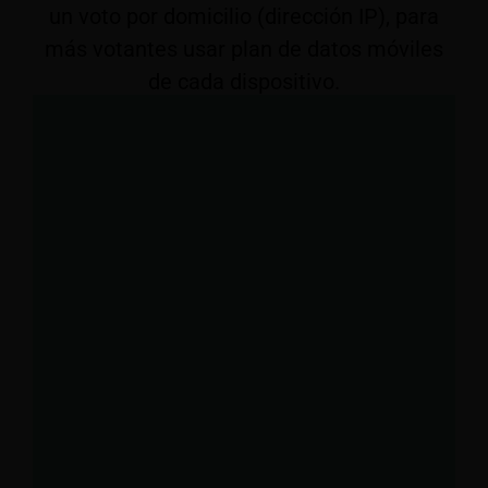
un voto por domicilio (dirección IP), para
más votantes usar plan de datos móviles
de cada dispositivo.
A presidente, ¿Cómo votaste en 2025 y
votarías en 2027?
Voté al actual gobierno y volvería a
hacerlo
No voté al actual gobierno pero hoy lo
votaría
Voté al actual gobierno pero no lo voy a
votar
No voté ni votaría al actual gobierno
nacional