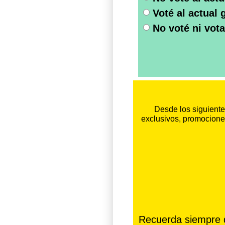
Voté al actual 
No voté ni vota
Desde los siguiente
exclusivos, promociones
Recuerda siempre da