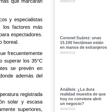
iurnas que marcarán
08/08/2026
cos y especialistas
e los factores más
para espectadores.
Coronel Suárez: unas
o boreal.
15.100 hectáreas están
en manos de extranjeros
que frecuentemente
08/08/2026
so superar los 35°C
ntes se prevén en
 donde además del
Análisis: ¿La dura
peratura registrada
realidad muestra de que
hoy no conviene abrir
ón solar y escasa
un negocio?
vamente superiores,
08/08/2026