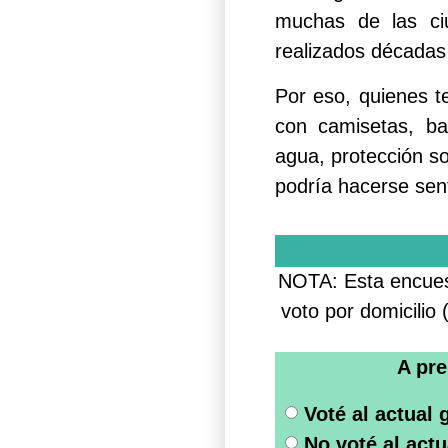
muchas de las ciu
realizados décadas
Por eso, quienes te
con camisetas, ba
agua, protección so
podría hacerse sent
NOTA: Esta encuest
voto por domicilio
A pre
Voté al actual 
No voté al actu