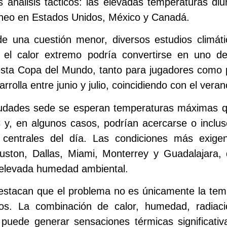
os análisis tácticos: las elevadas temperaturas d
rneo en Estados Unidos, México y Canadá.
de una cuestión menor, diversos estudios climáti
 el calor extremo podría convertirse en uno d
esta Copa del Mundo, tanto para jugadores como 
rolla entre junio y julio, coincidiendo con el veran
ciudades sede se esperan temperaturas máximas 
 y, en algunos casos, podrían acercarse o inclu
 centrales del día. Las condiciones más exige
ston, Dallas, Miami, Monterrey y Guadalajara,
 elevada humedad ambiental.
destacan que el problema no es únicamente la tem
os. La combinación de calor, humedad, radiaci
e puede generar sensaciones térmicas significati