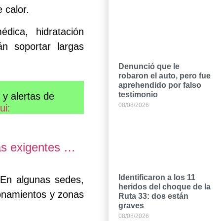
 calor.
dica, hidratación
n soportar largas
Denunció que le
robaron el auto, pero fue
aprehendido por falso
testimonio
y alertas de
08/08/2026
ui:
ás exigentes …
Identificaron a los 11
 En algunas sedes,
heridos del choque de la
onamientos y zonas
Ruta 33: dos están
graves
08/08/2026