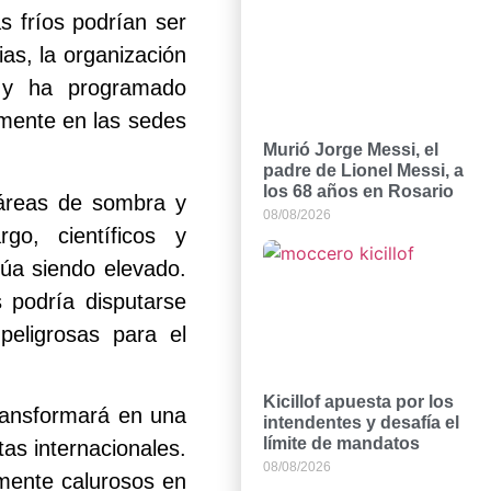
s fríos podrían ser
as, la organización
n y ha programado
lmente en las sedes
Murió Jorge Messi, el
padre de Lionel Messi, a
los 68 años en Rosario
 áreas de sombra y
08/08/2026
go, científicos y
núa siendo elevado.
 podría disputarse
peligrosas para el
Kicillof apuesta por los
transformará en una
intendentes y desafía el
límite de mandatos
as internacionales.
08/08/2026
amente calurosos en