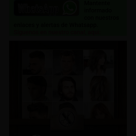
Mantente
informado
con nuestros
enlaces y alertas de Whatsapp.
Síguenos en nuestro canal, aqui: