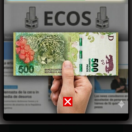
interés y todo lo que necesitas habitualmente en la
plataforma más usada por los argentinos.
Ver Celulares y Tecnología en Oferta …
Pequeños Electrodomésticos para el Hogar
…
Zapatillas, Deportes y Tiempo Libre …
Herramientas y Accesorios para el Hogar
…
Cuidado Personal y Estética …
Juegos, Consolas y Entretenimiento …
Recuerda siempre darle prioridad al
comercio local y lo que no encuentras,
búscalo aqui.
SEGUÍ A ECOS EN SUS REDES:
SITIO WEB …