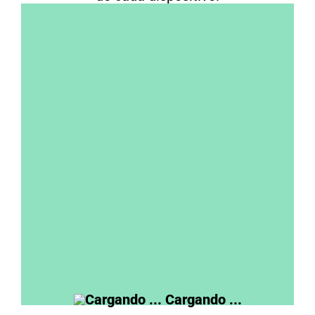
A presidente, ¿Cómo votaste en 2025 y
votarías en 2027?
Voté al actual gobierno y volvería a
hacerlo
No voté al actual gobierno pero hoy lo
votaría
Voté al actual gobierno pero no lo voy a
votar
No voté ni votaría al actual gobierno
nacional
View Results
Cargando ...