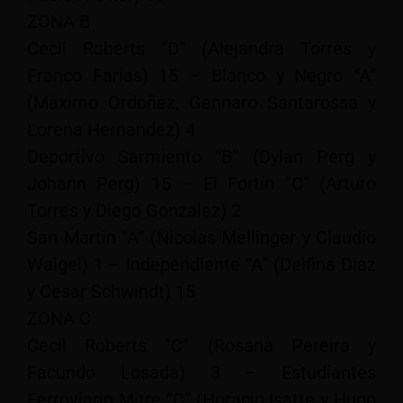
ZONA B
Cecil Roberts “D” (Alejandra Torres y
Franco Farias) 15 – Blanco y Negro “A”
(Máximo Ordoñez, Gennaro Santarossa y
Lorena Hernandez) 4
Deportivo Sarmiento “B” (Dylan Perg y
Johann Perg) 15 – El Fortín “C” (Arturo
Torres y Diego Gonzalez) 2
San Martin “A” (Nicolas Mellinger y Claudio
Waigel) 1 – Independiente “A” (Delfina Diaz
y Cesar Schwindt) 15
ZONA C
Cecil Roberts “C” (Rosana Pereira y
Facundo Losada) 3 – Estudiantes
Ferroviario Mitre “C” (Horacio Isatte y Hugo