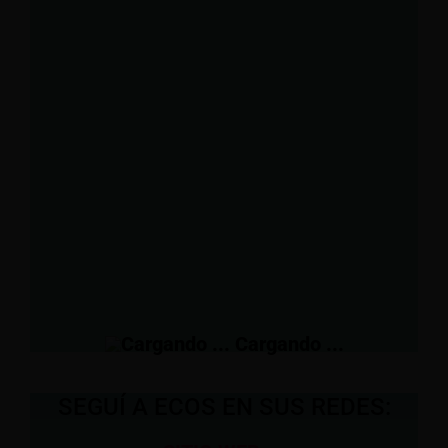
Voté al actual gobierno y volvería a
hacerlo
No voté al actual gobierno pero hoy lo
votaría
Voté al actual gobierno pero no lo voy a
votar
No voté ni votaría al actual gobierno
nacional
View Results
Cargando ...
SEGUÍ A ECOS EN SUS REDES: