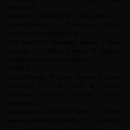
Farias) 15
Deportivo Sarmiento “A” (Carlos Navarro y
Daniel Menna) 15 – El Progreso “C” (Raul
Weiman y Luis Burgardt) 8
San Martin “D” (Santiago Rausch y Omar
Rausch) 15 – Blanco y Negro “B” (Nicolas
Delias y Francesco Brendel) 12
ZONA D
Cecil Roberts “B” (Jose Stornini y Jesica
Gauthier) 15 – El Fortín “B” (Andrea
Rollhaiser, Cándido Cardenas y Pedro
Sanchez) 1
Estudiantes Ferroviario Mitre “D” (Ruben
Isatte y Soledad Schilereff) 15 – San Martin
“E” (Juan Machado y Ezequiel Ramos) 2