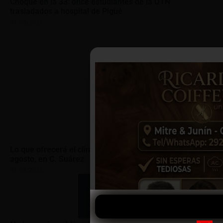
Choque en la 33: once estudiantes de la UTN
trasladados a hospital de Pigüé
07/08/2026
Lo que ofrecerá el clima en la jornada del sábado 8 de
agosto, en C. Suárez
07/08/2026
Mostrar más