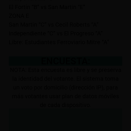
El Fortín “B” vs San Martin “E”
ZONA E
San Martin “C” vs Cecil Roberts “A”
Independiente “C” vs El Progreso “A”
Libre: Estudiantes Ferroviario Mitre “A”
ENCUESTA:
NOTA: Esta encuesta es libre y se preserva
la identidad del votante. El sistema toma
un voto por domicilio (dirección IP), para
más votantes usar plan de datos móviles
de cada dispositivo.
A presidente, ¿Cómo votaste en 2025 y
votarías en 2027?