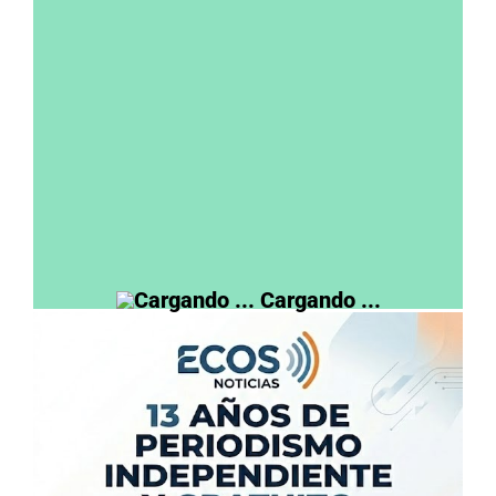
No voté al actual gobierno pero hoy lo
votaría
Voté al actual gobierno pero no lo voy a
votar
No voté ni votaría al actual gobierno
nacional
View Results
Cargando ...