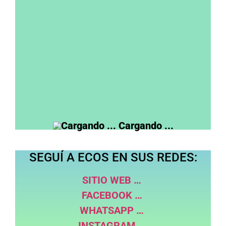
votaría
Voté al actual gobierno pero no lo voy a
votar
No voté ni votaría al actual gobierno
nacional
View Results
Cargando ...
SEGUÍ A ECOS EN SUS REDES:
SITIO WEB …
FACEBOOK …
WHATSAPP …
INSTAGRAM …