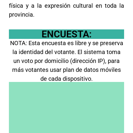
física y a la expresión cultural en toda la
provincia.
ENCUESTA:
NOTA: Esta encuesta es libre y se preserva
la identidad del votante. El sistema toma
un voto por domicilio (dirección IP), para
más votantes usar plan de datos móviles
de cada dispositivo.
A presidente, ¿Cómo votaste en 2025 y
votarías en 2027?
Voté al actual gobierno y volvería a
hacerlo
No voté al actual gobierno pero hoy lo