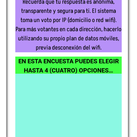
Recuerda que tu respuesta es anónima,
transparente y segura para ti. El sistema
toma un voto por IP (domicilio o red wifi).
Para más votantes en cada dirección, hacerlo
utilizando su propio plan de datos móviles,
previa desconexión del wifi.
EN ESTA ENCUESTA PUEDES ELEGIR
HASTA 4 (CUATRO) OPCIONES…
¿A qué crees que se debe el triunfo
electoral de LLA?
Está haciendo las cosas bien
Merece cumplir su mandato
Malos candidatos opositores
Oposición muy fragmentada