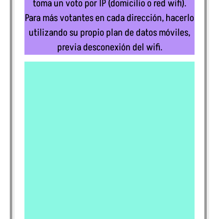
toma un voto por IP (domicilio o red wifi).
Para más votantes en cada dirección, hacerlo
utilizando su propio plan de datos móviles,
previa desconexión del wifi.
¿Cuál de estos candidatos elegirías
en las elecciones de octubre en Pcia.
de Bs. As.?
Florencio Randazzo (Provincias
Unidas)
Jorge E. Taiana (Fuerza Patria)
Fernando Gray (Unión Federal)
Ricardo Alfonsin (Proyecto Sur)
Santiago Cúneo (Nuevo Buenos
Aires)