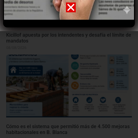
Kicillof apuesta por los intendentes y desafía el límite de
mandatos
08/08/2026
Cómo es el sistema que permitió más de 4.500 mejoras
habitacionales en B. Blanca