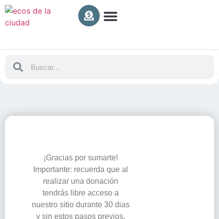
INFORMACION NECROLÓGICA
FARMACIAS DE TURNO
MUNICIPIO DE C. SUÁREZ
PAGS. WEBS ÚTILES
RADIOS AM y FM ONLINE
TELÉFONOS ÚTILES
¡Gracias por sumarte!
Importante: recuerda que al
realizar una donación
tendrás libre acceso a
nuestro sitio durante 30 dias
y sin estos pasos previos.