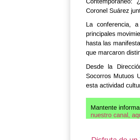
Contemporáneo: ¿
Coronel Suárez junt
La conferencia, a
principales movimie
hasta las manifest
que marcaron disti
Desde la Direcci
Socorros Mutuos Un
esta actividad cultu
Mantente informa
nuestro canal, aq
Disfruta de u