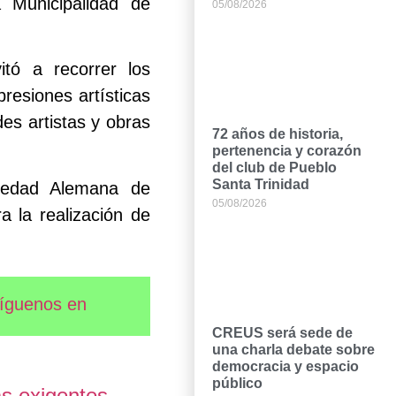
 Municipalidad de
05/08/2026
tó a recorrer los
presiones artísticas
es artistas y obras
72 años de historia,
pertenencia y corazón
del club de Pueblo
Santa Trinidad
ciedad Alemana de
05/08/2026
a la realización de
íguenos en
CREUS será sede de
una charla debate sobre
democracia y espacio
público
ás exigentes …