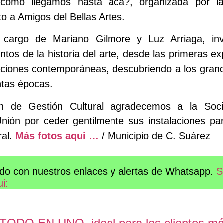
cómo llegamos hasta acá?, organizada por la
o a Amigos del Bellas Artes.
 cargo de Mariano Gilmore y Luz Arriaga, invi
ntos de la historia del arte, desde las primeras ex
aciones contemporáneas, descubriendo a los grand
ntas épocas.
ón de Gestión Cultural agradecemos a la So
ión por ceder gentilmente sus instalaciones par
ral.
Más fotos aqui …
/ Municipio de C. Suárez
do con nuestros enlaces y alertas de Whatsapp.
S
ui:
n TODO EN UNO, ideal para los clientes m